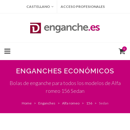
CASTELLANO
ACCESO PROFESIONALES
0
ENGANCHES ECONÓMICOS
Bolas de enganche para todos los modelos de Alfa
romeo 156 Sedan
Home
Enganches
Alfa romeo
156
Sedan