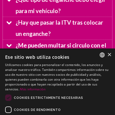
para mi vehículo?
¿Hay que pasar la ITV tras colocar
un enganche?
¿Me pueden multar si circulo con el
×
enganche colocado sin remolcar
Ese sitio web utiliza cookies
Utilizamos cookies para personalizar el contenido, los anuncios y
nada?
SPANISH
analizar nuestro tráfico. También compartimos información sobre su
uso de nuestro sitio con nuestros socios de publicidad y análisis,
PORTUGUESE
¿Puedo montar un enganche que ya
quienes pueden combinarla con otra información que les haya
proporcionado o que hayan recopilado a partir del uso de sus
servicios.
Más información
ha estado instalado en otro
COOKIES ESTRICTAMENTE NECESARIAS
vehículo?
COOKIES DE RENDIMIENTO