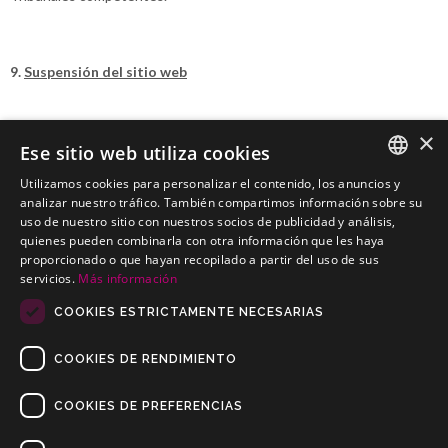
9.
Suspensión del sitio web
DILUSUR S.L podrá en cualquier momento suspender el
×
Ese sitio web utiliza cookies
funcionamiento de su sitio web, con o sin previa notificación, y sin
que el usuario tenga posibilidad de exigir indemnización alguna por
Utilizamos cookies para personalizar el contenido, los anuncios y
SPANISH
esta causa.
analizar nuestro tráfico. También compartimos información sobre su
uso de nuestro sitio con nuestros socios de publicidad y análisis,
PORTUGUESE
quienes pueden combinarla con otra información que les haya
proporcionado o que hayan recopilado a partir del uso de sus
Última actualización: Enero 2025
servicios.
Más información
COOKIES ESTRICTAMENTE NECESARIAS
COOKIES DE RENDIMIENTO
COOKIES DE PREFERENCIAS