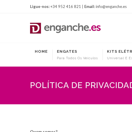
Ligue-nos:
+34 952 416 821 |
Email:
info@enganche.es
HOME
ENGATES
KITS ELÉT
Para Todos Os Veículos
Universal E E
POLÍTICA DE PRIVACIDA
Quem somos?