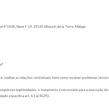
l 4ª FASE, Nave F-19, 29130 Alhaurín de la Torre, Málaga
s?
ite, realizar as relações contratuais, bem como resolver problemas técn
eguintes legitimidades: o tratamento é necessário para a execução de um
ade específica art. 6.1.a) RGPD.