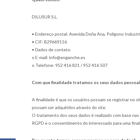
DILUSUR S.L.
• Endereço postal: Avenida Doña Ana, Polígono Industria
• CIF: B29669116
• Dados de contato:
o E-mail: info@enganche.es
o Telefone: 952 416 821 / 952 416 507
Com que finalidade tratamos os seus dados pessoai
A finalidade é que os usuários possam se registrar no s
possam ser adquiridos através do site.
O tratamento dos seus dados é realizado com base nas s
RGPD e o consentimento do interessado para uma finalid