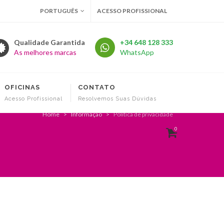
PORTUGUÊS
ACESSO PROFISSIONAL
Qualidade Garantida
+34 648 128 333
As melhores marcas
WhatsApp
OFICINAS
CONTATO
Acesso Profissional
Resolvemos Suas Dúvidas
Home
Informação
Política de privacidade
0