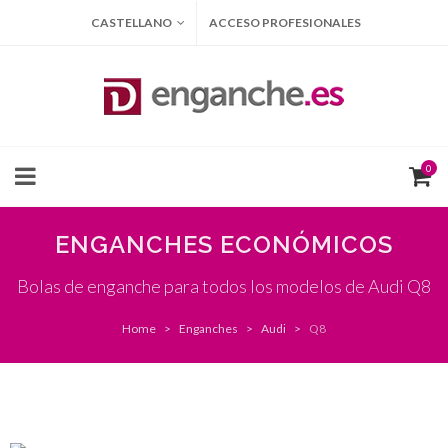
CASTELLANO
ACCESO PROFESIONALES
0
ENGANCHES ECONÓMICOS
Bolas de enganche para todos los modelos de Audi Q8
Home
Enganches
Audi
Q8