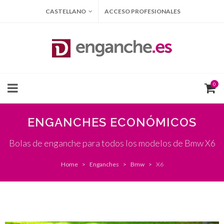
CASTELLANO
ACCESO PROFESIONALES
0
ENGANCHES ECONÓMICOS
Bolas de enganche para todos los modelos de Bmw X6
Home
Enganches
Bmw
X6