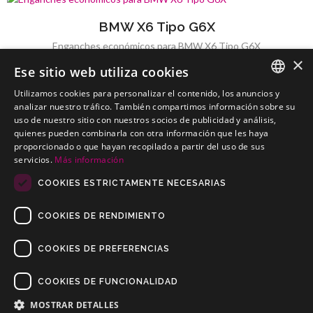
BMW X6 Tipo G6X
Enganches económicos para BMW X6 Tipo G6X
×
Ese sitio web utiliza cookies
Utilizamos cookies para personalizar el contenido, los anuncios y
SPANISH
analizar nuestro tráfico. También compartimos información sobre su
uso de nuestro sitio con nuestros socios de publicidad y análisis,
BMW X6 Tipo X6 / X70(Modelo F16)
PORTUGUESE
quienes pueden combinarla con otra información que les haya
Enganches económicos para BMW X6 Tipo X6 / X70(Modelo F16)
proporcionado o que hayan recopilado a partir del uso de sus
servicios.
Más información
COOKIES ESTRICTAMENTE NECESARIAS
COOKIES DE RENDIMIENTO
COOKIES DE PREFERENCIAS
COOKIES DE FUNCIONALIDAD
Copyrights © 2019 Todos los Derechos Reservados Dilusur, S.L.
Condiciones de Venta
/
Condiciones de Devolución
/
Aviso Legal
/
MOSTRAR DETALLES