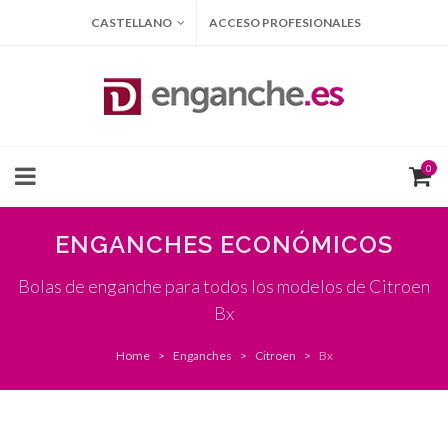
CASTELLANO
ACCESO PROFESIONALES
0
ENGANCHES ECONÓMICOS
Bolas de enganche para todos los modelos de Citroen
Bx
Home
Enganches
Citroen
Bx