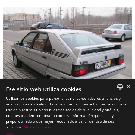
×
Ese sitio web utiliza cookies
Utilizamos cookies para personalizar el contenido, los anuncios y
SPANISH
analizar nuestro tráfico. También compartimos información sobre su
uso de nuestro sitio con nuestros socios de publicidad y análisis,
CITROEN BX Turismo
PORTUGUESE
quienes pueden combinarla con otra información que les haya
Enganches económicos para CITROEN BX Turismo
proporcionado o que hayan recopilado a partir del uso de sus
servicios.
Más información