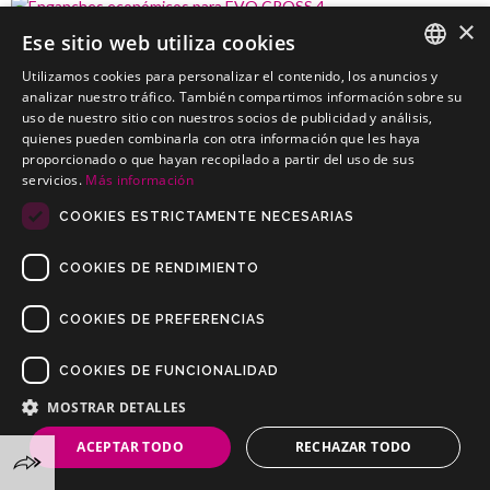
×
Ese sitio web utiliza cookies
EVO CROSS 4
Utilizamos cookies para personalizar el contenido, los anuncios y
Enganches económicos para EVO CROSS 4
SPANISH
analizar nuestro tráfico. También compartimos información sobre su
uso de nuestro sitio con nuestros socios de publicidad y análisis,
PORTUGUESE
quienes pueden combinarla con otra información que les haya
proporcionado o que hayan recopilado a partir del uso de sus
servicios.
Más información
COOKIES ESTRICTAMENTE NECESARIAS
COOKIES DE RENDIMIENTO
COOKIES DE PREFERENCIAS
COOKIES DE FUNCIONALIDAD
Copyrights © 2019 Todos los Derechos Reservados Dilusur, S.L.
Condiciones de Venta
/
Condiciones de Devolución
/
Aviso Legal
/
MOSTRAR DETALLES
Política de Privacidad
/
Política de Cookies
ACEPTAR TODO
RECHAZAR TODO