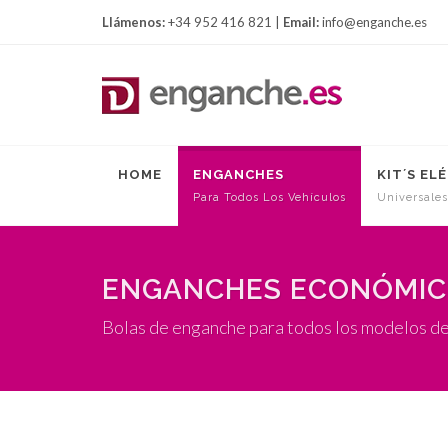
Llámenos:
+34 952 416 821 |
Email:
info@enganche.es
HOME
ENGANCHES
KIT´S EL
Para Todos Los Vehículos
Universales
ENGANCHES ECONÓMI
Bolas de enganche para todos los modelos de