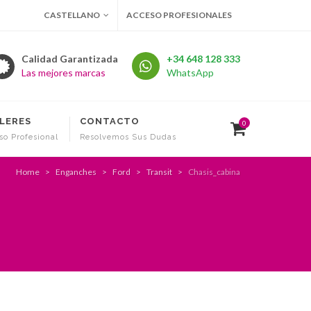
CASTELLANO
ACCESO PROFESIONALES
Calidad Garantizada
+34 648 128 333
Las mejores marcas
WhatsApp
LERES
CONTACTO
0
so Profesional
Resolvemos Sus Dudas
Home
Enganches
Ford
Transit
Chasis_cabina