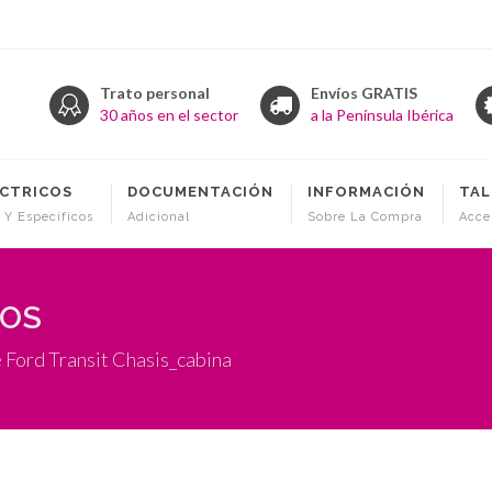
Trato personal
Envíos GRATIS
30 años en el sector
a la Península Ibérica
ÉCTRICOS
DOCUMENTACIÓN
INFORMACIÓN
TAL
 Y Específicos
Adicional
Sobre La Compra
Acce
COS
 Ford Transit Chasis_cabina