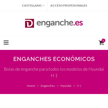
CASTELLANO
ACCESO PROFESIONALES
0
ENGANCHES ECONÓMICOS
Bolas de enganche para todos los modelos de Hyundai
H 1
Home
Enganches
Hyundai
H 1