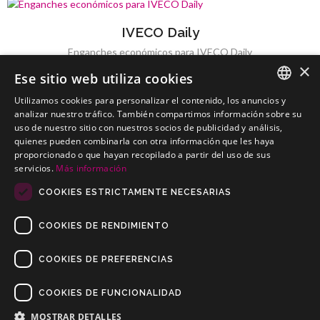
IVECO Daily
Enganches económicos para IVECO Daily
×
Ese sitio web utiliza cookies
Utilizamos cookies para personalizar el contenido, los anuncios y
SPANISH
analizar nuestro tráfico. También compartimos información sobre su
uso de nuestro sitio con nuestros socios de publicidad y análisis,
IVECO Massif
PORTUGUESE
quienes pueden combinarla con otra información que les haya
Enganches económicos para IVECO Massif
proporcionado o que hayan recopilado a partir del uso de sus
servicios.
Más información
COOKIES ESTRICTAMENTE NECESARIAS
COOKIES DE RENDIMIENTO
COOKIES DE PREFERENCIAS
COOKIES DE FUNCIONALIDAD
Copyrights © 2019 Todos los Derechos Reservados Dilusur, S.L.
Condiciones de Venta
/
Condiciones de Devolución
/
Aviso Legal
/
MOSTRAR DETALLES