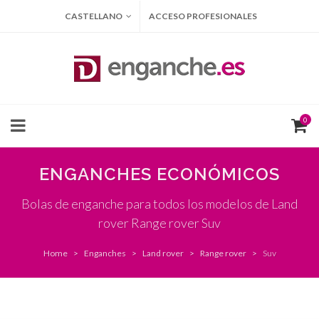
CASTELLANO
ACCESO PROFESIONALES
0
ENGANCHES ECONÓMICOS
Bolas de enganche para todos los modelos de Land
rover Range rover Suv
Home
Enganches
Land rover
Range rover
Suv