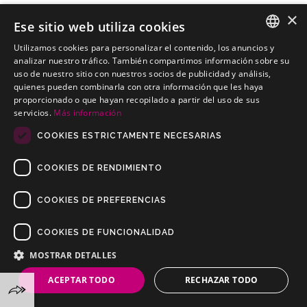
×
Ese sitio web utiliza cookies
Utilizamos cookies para personalizar el contenido, los anuncios y
SPANISH
analizar nuestro tráfico. También compartimos información sobre su
LAND ROVER Range Rover SUV 01-01-1987 a
uso de nuestro sitio con nuestros socios de publicidad y análisis,
PORTUGUESE
31-12-1994
quienes pueden combinarla con otra información que les haya
proporcionado o que hayan recopilado a partir del uso de sus
Enganches económicos para LAND ROVER Range Rover SUV 01-
servicios.
Más información
01-1987 a 31-12-1994
COOKIES ESTRICTAMENTE NECESARIAS
COOKIES DE RENDIMIENTO
COOKIES DE PREFERENCIAS
COOKIES DE FUNCIONALIDAD
Copyrights © 2019 Todos los Derechos Reservados Dilusur, S.L.
Condiciones de Venta
/
Condiciones de Devolución
/
Aviso Legal
/
MOSTRAR DETALLES
Política de Privacidad
/
Política de Cookies
ACEPTAR TODO
RECHAZAR TODO