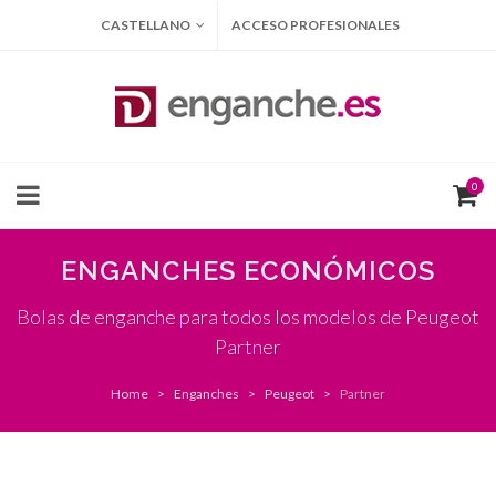
CASTELLANO
ACCESO PROFESIONALES
0
ENGANCHES ECONÓMICOS
Bolas de enganche para todos los modelos de Peugeot
Partner
Home
Enganches
Peugeot
Partner