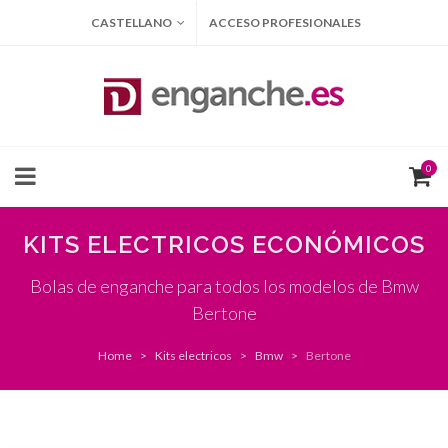
CASTELLANO
ACCESO PROFESIONALES
0
KITS ELECTRICOS ECONÓMICOS
Bolas de enganche para todos los modelos de Bmw
Bertone
Home
Kits electricos
Bmw
Bertone