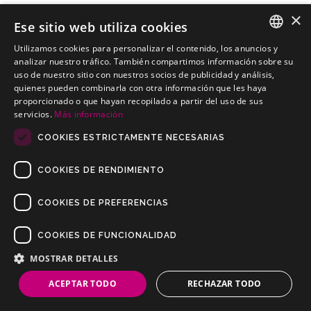
×
Ese sitio web utiliza cookies
Utilizamos cookies para personalizar el contenido, los anuncios y
BMW Bertone Todoterreno
SPANISH
analizar nuestro tráfico. También compartimos información sobre su
Kits electricos económicos para BMW Bertone Todoterreno
uso de nuestro sitio con nuestros socios de publicidad y análisis,
PORTUGUESE
quienes pueden combinarla con otra información que les haya
proporcionado o que hayan recopilado a partir del uso de sus
servicios.
Más información
COOKIES ESTRICTAMENTE NECESARIAS
COOKIES DE RENDIMIENTO
COOKIES DE PREFERENCIAS
COOKIES DE FUNCIONALIDAD
Copyrights © 2019 Todos los Derechos Reservados Dilusur, S.L.
Condiciones de Venta
/
Condiciones de Devolución
/
Aviso Legal
/
MOSTRAR DETALLES
Política de Privacidad
/
Política de Cookies
ACEPTAR TODO
RECHAZAR TODO