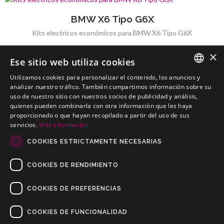
BMW X6 Tipo G6X
Kits electricos económicos para BMW X6 Tipo G6X
×
Ese sitio web utiliza cookies
Utilizamos cookies para personalizar el contenido, los anuncios y
SPANISH
analizar nuestro tráfico. También compartimos información sobre su
uso de nuestro sitio con nuestros socios de publicidad y análisis,
BMW X6 Tipo X6 / X70(Modelo F16)
PORTUGUESE
quienes pueden combinarla con otra información que les haya
Kits electricos económicos para BMW X6 Tipo X6 / X70(Modelo
proporcionado o que hayan recopilado a partir del uso de sus
F16)
servicios.
Más información
COOKIES ESTRICTAMENTE NECESARIAS
COOKIES DE RENDIMIENTO
COOKIES DE PREFERENCIAS
COOKIES DE FUNCIONALIDAD
Copyrights © 2019 Todos los Derechos Reservados Dilusur, S.L.