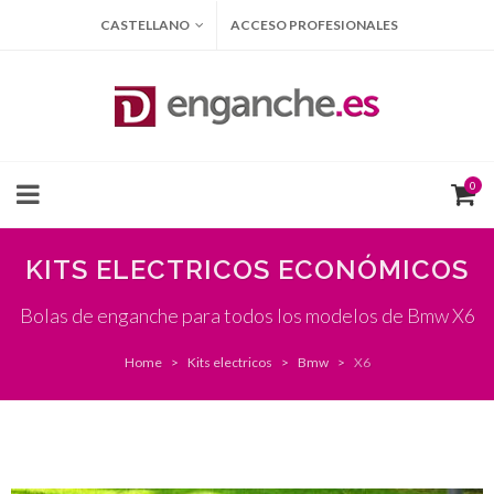
CASTELLANO
ACCESO PROFESIONALES
0
KITS ELECTRICOS ECONÓMICOS
Bolas de enganche para todos los modelos de Bmw X6
Home
Kits electricos
Bmw
X6