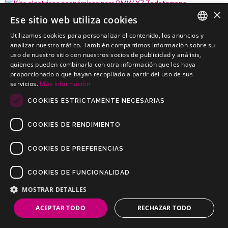
×
Ese sitio web utiliza cookies
BMW X7 Todoterreno
Utilizamos cookies para personalizar el contenido, los anuncios y
Kits electricos económicos para BMW X7 Todoterreno
SPANISH
analizar nuestro tráfico. También compartimos información sobre su
uso de nuestro sitio con nuestros socios de publicidad y análisis,
PORTUGUESE
quienes pueden combinarla con otra información que les haya
proporcionado o que hayan recopilado a partir del uso de sus
servicios.
Más información
COOKIES ESTRICTAMENTE NECESARIAS
COOKIES DE RENDIMIENTO
COOKIES DE PREFERENCIAS
COOKIES DE FUNCIONALIDAD
Copyrights © 2019 Todos los Derechos Reservados Dilusur, S.L.
Condiciones de Venta
/
Condiciones de Devolución
/
Aviso Legal
/
MOSTRAR DETALLES
Política de Privacidad
/
Política de Cookies
ACEPTAR TODO
RECHAZAR TODO