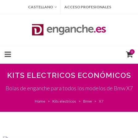
CASTELLANO
ACCESO PROFESIONALES
0
KITS ELECTRICOS ECONÓMICOS
Bolas de enganche para todos los modelos de Bmw X7
Home
Kits electricos
Bmw
X7