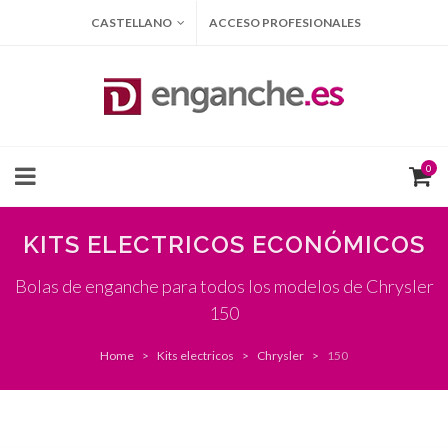
CASTELLANO
ACCESO PROFESIONALES
0
KITS ELECTRICOS ECONÓMICOS
Bolas de enganche para todos los modelos de Chrysler
150
Home
Kits electricos
Chrysler
150