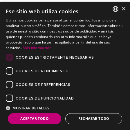
×
Ese sitio web utiliza cookies
Utilizamos cookies para personalizar el contenido, los anuncios y
CHRYSLER 150 Berlina
SPANISH
analizar nuestro tráfico. También compartimos información sobre su
Kits electricos económicos para CHRYSLER 150 Berlina
uso de nuestro sitio con nuestros socios de publicidad y análisis,
PORTUGUESE
quienes pueden combinarla con otra información que les haya
proporcionado o que hayan recopilado a partir del uso de sus
servicios.
Más información
COOKIES ESTRICTAMENTE NECESARIAS
COOKIES DE RENDIMIENTO
COOKIES DE PREFERENCIAS
COOKIES DE FUNCIONALIDAD
Copyrights © 2019 Todos los Derechos Reservados Dilusur, S.L.
Condiciones de Venta
/
Condiciones de Devolución
/
Aviso Legal
/
MOSTRAR DETALLES
Política de Privacidad
/
Política de Cookies
ACEPTAR TODO
RECHAZAR TODO