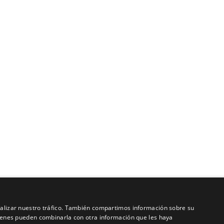
analizar nuestro tráfico. También compartimos información sobre su
quienes pueden combinarla con otra información que les haya