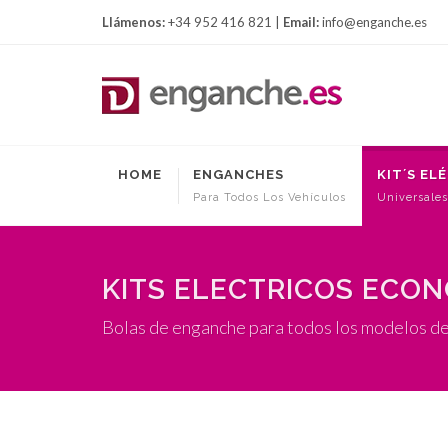
Llámenos:
+34 952 416 821 |
Email:
info@enganche.es
HOME
ENGANCHES
KIT´S EL
Para Todos Los Vehículos
Universales
KITS ELECTRICOS ECO
Bolas de enganche para todos los modelos de