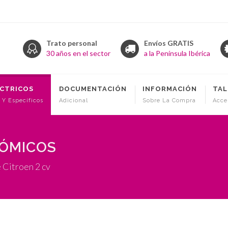
Trato personal
Envíos GRATIS
30 años en el sector
a la Península Ibérica
ÉCTRICOS
DOCUMENTACIÓN
INFORMACIÓN
TAL
 Y Específicos
Adicional
Sobre La Compra
Acce
NÓMICOS
 Citroen 2 cv