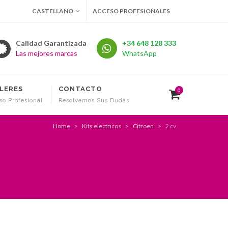
CASTELLANO
ACCESO PROFESIONALES
Calidad Garantizada
+34 648 128 333
Las mejores marcas
WhatsApp
LERES
CONTACTO
0
so Profesional
Resolvemos Sus Dudas
Home
Kits electricos
Citroen
2 cv