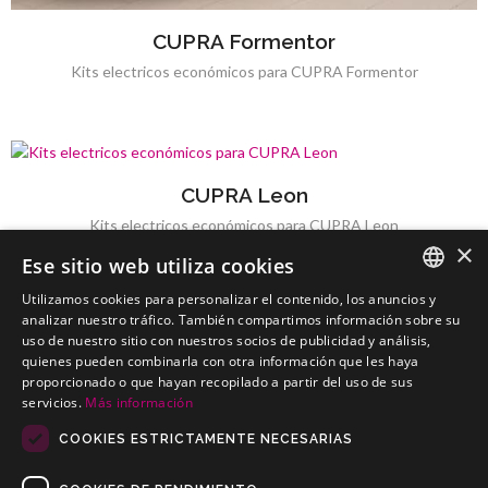
CUPRA Formentor
Kits electricos económicos para CUPRA Formentor
CUPRA Leon
Kits electricos económicos para CUPRA Leon
×
Ese sitio web utiliza cookies
Utilizamos cookies para personalizar el contenido, los anuncios y
SPANISH
analizar nuestro tráfico. También compartimos información sobre su
uso de nuestro sitio con nuestros socios de publicidad y análisis,
CUPRA Terramar
PORTUGUESE
quienes pueden combinarla con otra información que les haya
Kits electricos económicos para CUPRA Terramar
proporcionado o que hayan recopilado a partir del uso de sus
servicios.
Más información
COOKIES ESTRICTAMENTE NECESARIAS