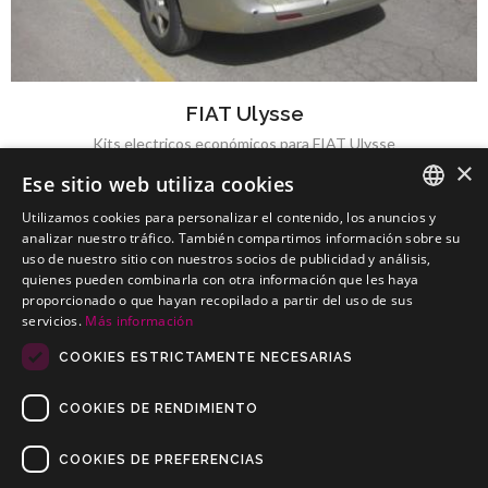
FIAT Ulysse
Kits electricos económicos para FIAT Ulysse
×
Ese sitio web utiliza cookies
Utilizamos cookies para personalizar el contenido, los anuncios y
SPANISH
analizar nuestro tráfico. También compartimos información sobre su
uso de nuestro sitio con nuestros socios de publicidad y análisis,
FIAT Uno
PORTUGUESE
quienes pueden combinarla con otra información que les haya
Kits electricos económicos para FIAT Uno
proporcionado o que hayan recopilado a partir del uso de sus
servicios.
Más información
COOKIES ESTRICTAMENTE NECESARIAS
COOKIES DE RENDIMIENTO
COOKIES DE PREFERENCIAS