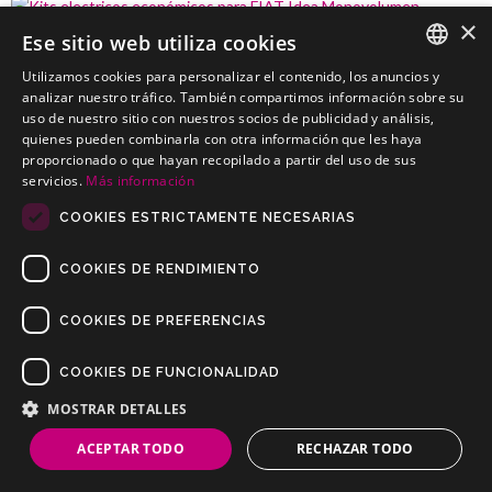
×
Ese sitio web utiliza cookies
FIAT Idea Monovolumen
Utilizamos cookies para personalizar el contenido, los anuncios y
Kits electricos económicos para FIAT Idea Monovolumen
SPANISH
analizar nuestro tráfico. También compartimos información sobre su
uso de nuestro sitio con nuestros socios de publicidad y análisis,
PORTUGUESE
quienes pueden combinarla con otra información que les haya
proporcionado o que hayan recopilado a partir del uso de sus
servicios.
Más información
COOKIES ESTRICTAMENTE NECESARIAS
COOKIES DE RENDIMIENTO
COOKIES DE PREFERENCIAS
COOKIES DE FUNCIONALIDAD
Copyrights © 2019 Todos los Derechos Reservados Dilusur, S.L.
Condiciones de Venta
/
Condiciones de Devolución
/
Aviso Legal
/
MOSTRAR DETALLES
Política de Privacidad
/
Política de Cookies
ACEPTAR TODO
RECHAZAR TODO