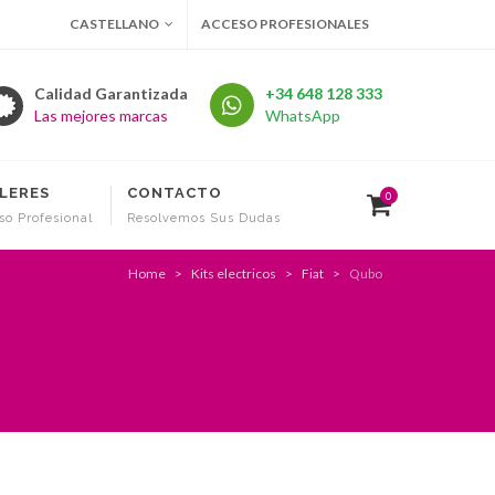
CASTELLANO
ACCESO PROFESIONALES
Calidad Garantizada
+34 648 128 333
Las mejores marcas
WhatsApp
LERES
CONTACTO
0
so Profesional
Resolvemos Sus Dudas
Home
Kits electricos
Fiat
Qubo