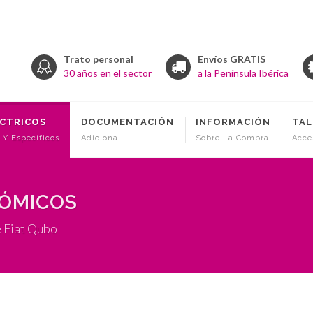
Trato personal
Envíos GRATIS
30 años en el sector
a la Península Ibérica
ÉCTRICOS
DOCUMENTACIÓN
INFORMACIÓN
TAL
 Y Específicos
Adicional
Sobre La Compra
Acce
NÓMICOS
e Fiat Qubo