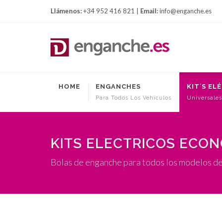
Llámenos:
+34 952 416 821 |
Email:
info@enganche.es
HOME
ENGANCHES
KIT´S EL
Para Todos Los Vehículos
Universales
KITS ELECTRICOS ECO
Bolas de enganche para todos los modelos d