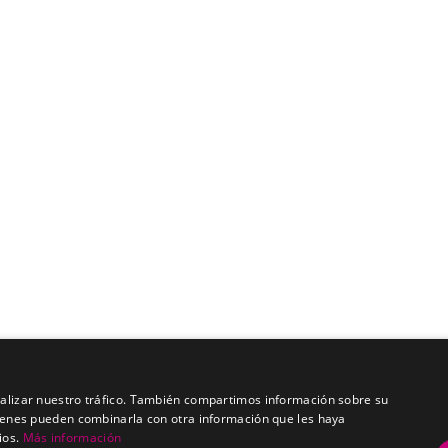
analizar nuestro tráfico. También compartimos información sobre su
quienes pueden combinarla con otra información que les haya
ios.
Más información