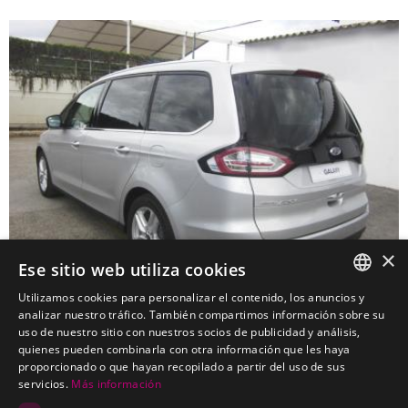
×
Ese sitio web utiliza cookies
Utilizamos cookies para personalizar el contenido, los anuncios y
SPANISH
analizar nuestro tráfico. También compartimos información sobre su
uso de nuestro sitio con nuestros socios de publicidad y análisis,
FORD Galaxy Monovolumen
PORTUGUESE
quienes pueden combinarla con otra información que les haya
Kits electricos económicos para FORD Galaxy Monovolumen
proporcionado o que hayan recopilado a partir del uso de sus
servicios.
Más información