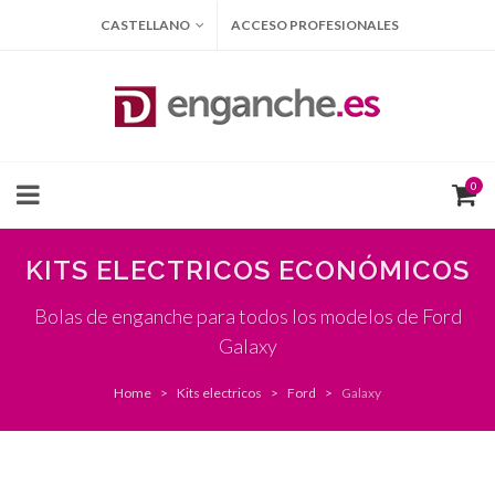
CASTELLANO
ACCESO PROFESIONALES
0
KITS ELECTRICOS ECONÓMICOS
Bolas de enganche para todos los modelos de Ford
Galaxy
Home
Kits electricos
Ford
Galaxy