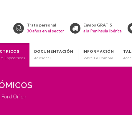
Trato personal
Envíos GRATIS
30 años en el sector
a la Península Ibérica
ÉCTRICOS
DOCUMENTACIÓN
INFORMACIÓN
TAL
 Y Específicos
Adicional
Sobre La Compra
Acce
NÓMICOS
e Ford Orion