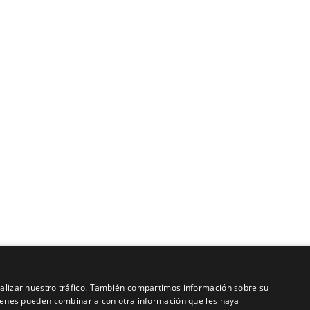
analizar nuestro tráfico. También compartimos información sobre su
quienes pueden combinarla con otra información que les haya