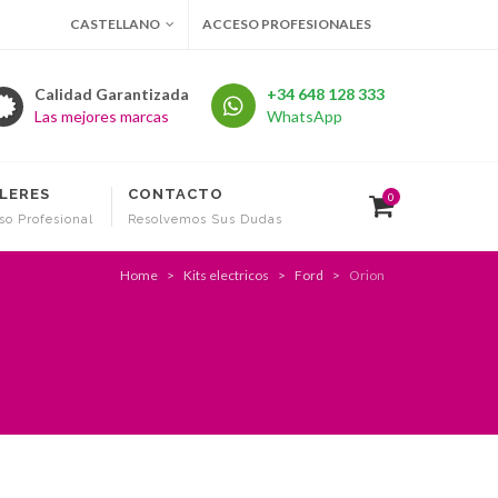
CASTELLANO
ACCESO PROFESIONALES
Calidad Garantizada
+34 648 128 333
Las mejores marcas
WhatsApp
LERES
CONTACTO
0
so Profesional
Resolvemos Sus Dudas
Home
Kits electricos
Ford
Orion