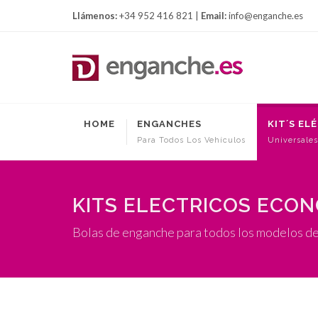
Llámenos:
+34 952 416 821 |
Email:
info@enganche.es
HOME
ENGANCHES
KIT´S EL
Para Todos Los Vehículos
Universales
KITS ELECTRICOS ECO
Bolas de enganche para todos los modelos d