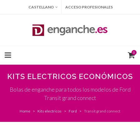
CASTELLANO
ACCESO PROFESIONALES
0
KITS ELECTRICOS ECONÓMICOS
Bolas de enganche para todos los modelos de Ford
Transit grand connect
Home
Kits electricos
Ford
Transit grand connect