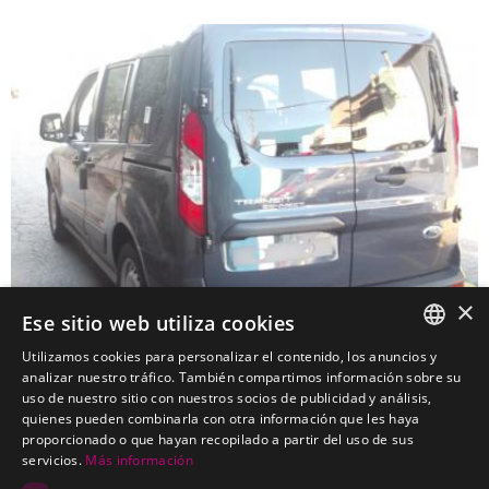
×
Ese sitio web utiliza cookies
Utilizamos cookies para personalizar el contenido, los anuncios y
SPANISH
analizar nuestro tráfico. También compartimos información sobre su
uso de nuestro sitio con nuestros socios de publicidad y análisis,
FORD Transit Grand Connect Furgoneta
PORTUGUESE
quienes pueden combinarla con otra información que les haya
Kits electricos económicos para FORD Transit Grand Connect
proporcionado o que hayan recopilado a partir del uso de sus
Furgoneta
servicios.
Más información