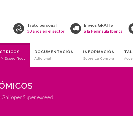
Trato personal
Envíos GRATIS
30 años en el sector
a la Península Ibérica
ÉCTRICOS
DOCUMENTACIÓN
INFORMACIÓN
TAL
 Y Específicos
Adicional
Sobre La Compra
Acce
NÓMICOS
e Galloper Super exceed