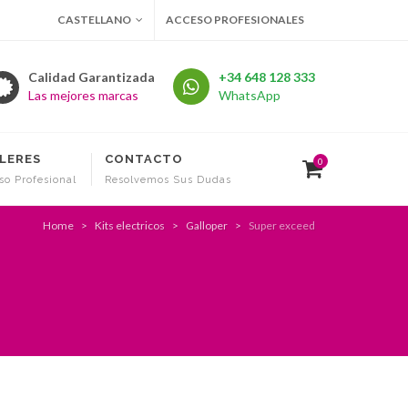
CASTELLANO
ACCESO PROFESIONALES
Calidad Garantizada
+34 648 128 333
Las mejores marcas
WhatsApp
LERES
CONTACTO
0
so Profesional
Resolvemos Sus Dudas
Home
Kits electricos
Galloper
Super exceed