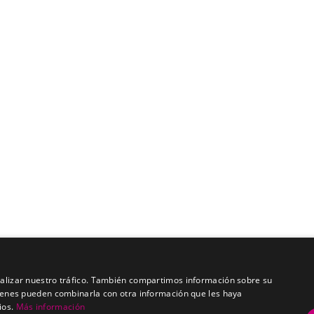
analizar nuestro tráfico. También compartimos información sobre su
quienes pueden combinarla con otra información que les haya
ios.
Más información