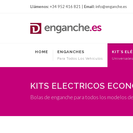
Llámenos:
+34 952 416 821 |
Email:
info@enganche.es
HOME
ENGANCHES
KIT´S EL
Para Todos Los Vehículos
Universales
KITS ELECTRICOS ECO
Bolas de enganche para todos los modelos d