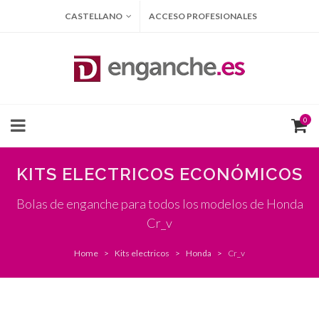
CASTELLANO
ACCESO PROFESIONALES
0
KITS ELECTRICOS ECONÓMICOS
Bolas de enganche para todos los modelos de Honda
Cr_v
Home
Kits electricos
Honda
Cr_v