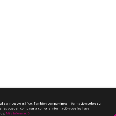
analizar nuestro tráfico. También compartimos información sobre su
quienes pueden combinarla con otra información que les haya
ios.
Más información