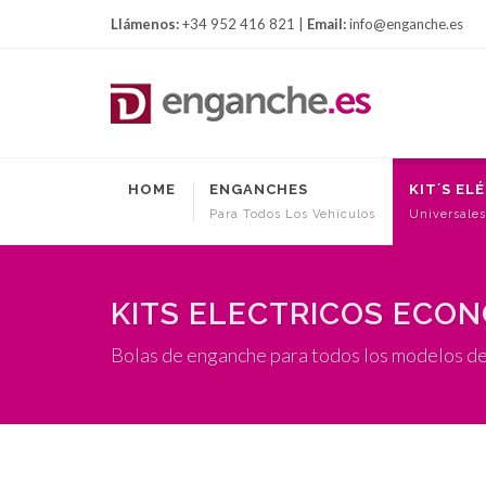
Llámenos:
+34 952 416 821 |
Email:
info@enganche.es
HOME
ENGANCHES
KIT´S EL
Para Todos Los Vehículos
Universales
KITS ELECTRICOS ECO
Bolas de enganche para todos los modelos d