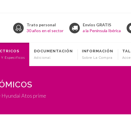
Trato personal
Envíos GRATIS
30 años en el sector
a la Península Ibérica
ÉCTRICOS
DOCUMENTACIÓN
INFORMACIÓN
TAL
 Y Específicos
Adicional
Sobre La Compra
Acce
NÓMICOS
e Hyundai Atos prime