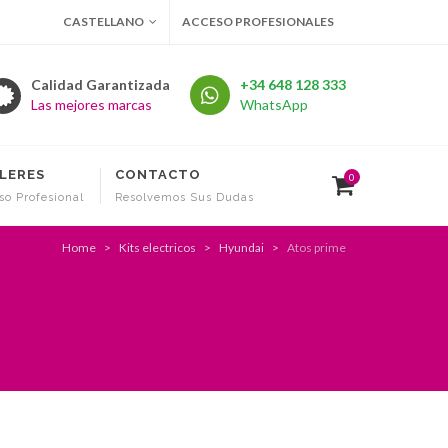
CASTELLANO
ACCESO PROFESIONALES
Calidad Garantizada
+34 648 128 333
Las mejores marcas
WhatsApp
LERES
CONTACTO
0
so Profesional
Resolvemos Sus Dudas
Home
Kits electricos
Hyundai
Atos prime