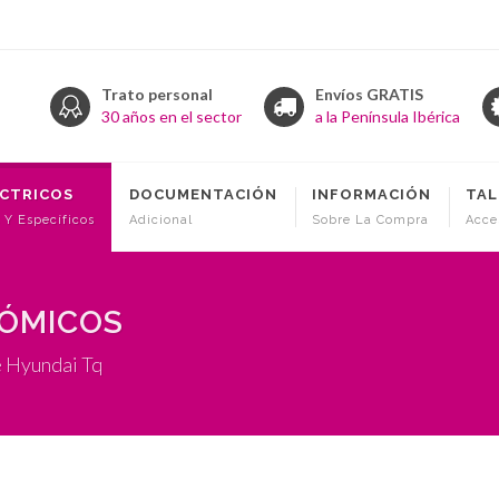
Trato personal
Envíos GRATIS
30 años en el sector
a la Península Ibérica
ÉCTRICOS
DOCUMENTACIÓN
INFORMACIÓN
TAL
 Y Específicos
Adicional
Sobre La Compra
Acce
NÓMICOS
e Hyundai Tq