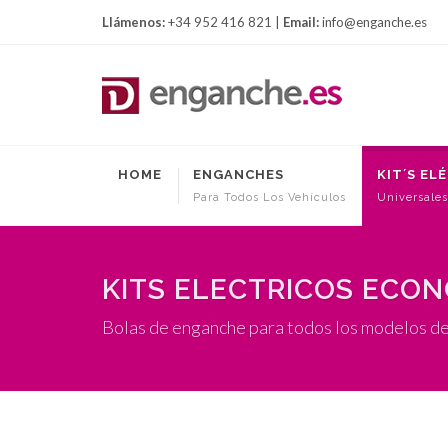
Llámenos:
+34 952 416 821 |
Email:
info@enganche.es
HOME
ENGANCHES
KIT´S EL
Para Todos Los Vehículos
Universales
KITS ELECTRICOS ECO
Bolas de enganche para todos los modelos d