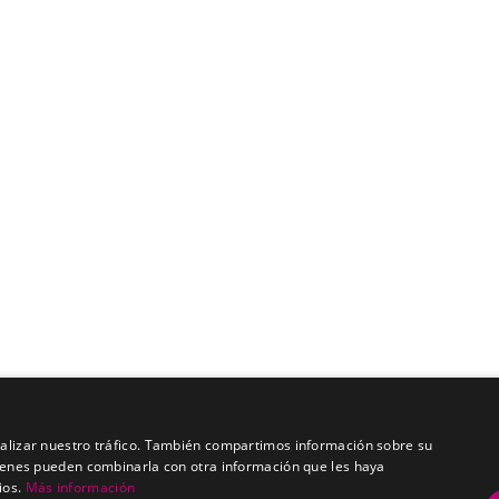
analizar nuestro tráfico. También compartimos información sobre su
quienes pueden combinarla con otra información que les haya
ios.
Más información