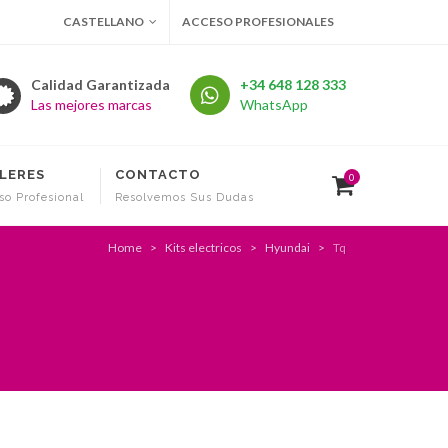
CASTELLANO
ACCESO PROFESIONALES
Calidad Garantizada
+34 648 128 333
Las mejores marcas
WhatsApp
LERES
CONTACTO
0
so Profesional
Resolvemos Sus Dudas
Home
Kits electricos
Hyundai
Tq