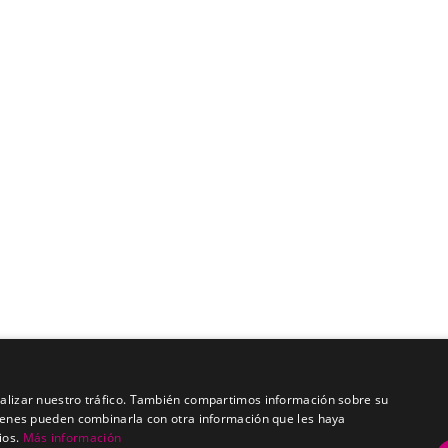
analizar nuestro tráfico. También compartimos información sobre su
quienes pueden combinarla con otra información que les haya
ios.
Más información