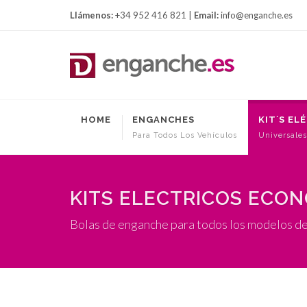
Llámenos:
+34 952 416 821 |
Email:
info@enganche.es
HOME
ENGANCHES
KIT´S EL
Para Todos Los Vehículos
Universales
KITS ELECTRICOS ECO
Bolas de enganche para todos los modelos de 