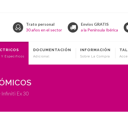
Trato personal
Envíos GRATIS
30 años en el sector
a la Península Ibérica
ÉCTRICOS
DOCUMENTACIÓN
INFORMACIÓN
TAL
 Y Específicos
Adicional
Sobre La Compra
Acce
NÓMICOS
Infiniti Ex 30