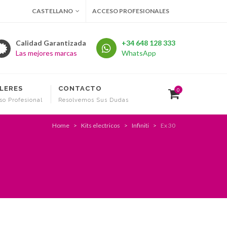
CASTELLANO
ACCESO PROFESIONALES
Calidad Garantizada
+34 648 128 333
Las mejores marcas
WhatsApp
LERES
CONTACTO
0
so Profesional
Resolvemos Sus Dudas
Home
Kits electricos
Infiniti
Ex 30