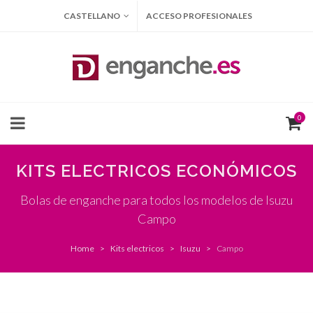
CASTELLANO
ACCESO PROFESIONALES
0
KITS ELECTRICOS ECONÓMICOS
Bolas de enganche para todos los modelos de Isuzu
Campo
Home
Kits electricos
Isuzu
Campo