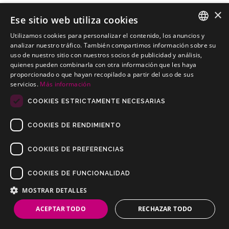
×
Ese sitio web utiliza cookies
Utilizamos cookies para personalizar el contenido, los anuncios y
ISUZU Campo Pick-Up
SPANISH
analizar nuestro tráfico. También compartimos información sobre su
Kits electricos económicos para ISUZU Campo Pick-Up
uso de nuestro sitio con nuestros socios de publicidad y análisis,
PORTUGUESE
quienes pueden combinarla con otra información que les haya
proporcionado o que hayan recopilado a partir del uso de sus
servicios.
Más información
COOKIES ESTRICTAMENTE NECESARIAS
COOKIES DE RENDIMIENTO
COOKIES DE PREFERENCIAS
COOKIES DE FUNCIONALIDAD
Copyrights © 2019 Todos los Derechos Reservados Dilusur, S.L.
Condiciones de Venta
/
Condiciones de Devolución
/
Aviso Legal
/
MOSTRAR DETALLES
Política de Privacidad
/
Política de Cookies
ACEPTAR TODO
RECHAZAR TODO