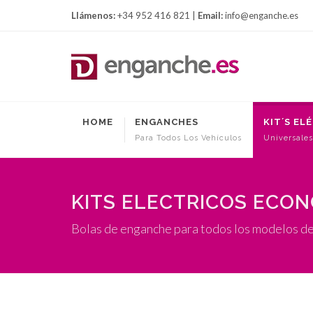
Llámenos:
+34 952 416 821 |
Email:
info@enganche.es
HOME
ENGANCHES
KIT´S EL
Para Todos Los Vehículos
Universales
KITS ELECTRICOS ECO
Bolas de enganche para todos los modelos d