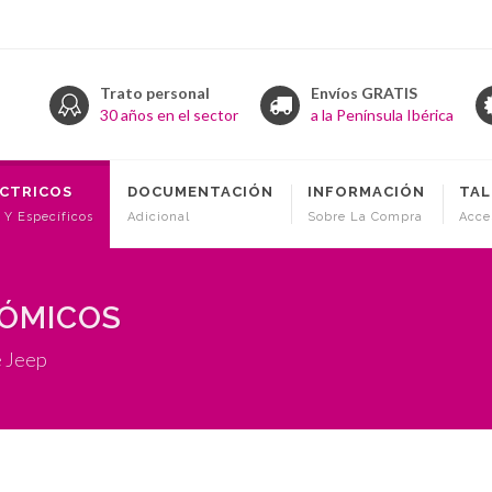
Trato personal
Envíos GRATIS
30 años en el sector
a la Península Ibérica
ÉCTRICOS
DOCUMENTACIÓN
INFORMACIÓN
TAL
 Y Específicos
Adicional
Sobre La Compra
Acce
NÓMICOS
e Jeep