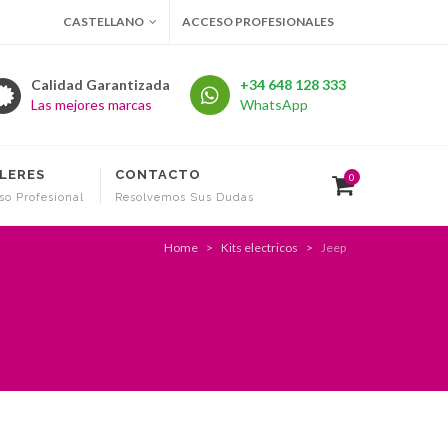
CASTELLANO
ACCESO PROFESIONALES
Calidad Garantizada
+34 648 128 333
Las mejores marcas
WhatsApp
LERES
CONTACTO
0
so Profesional
Resolvemos Sus Dudas
Home
Kits electricos
Jeep