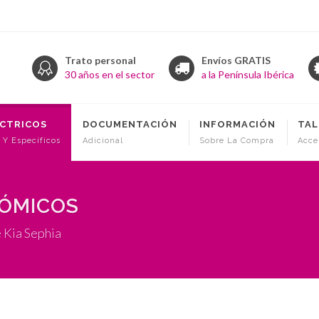
Trato personal
Envíos GRATIS
30 años en el sector
a la Península Ibérica
ÉCTRICOS
DOCUMENTACIÓN
INFORMACIÓN
TAL
 Y Específicos
Adicional
Sobre La Compra
Acce
NÓMICOS
 Kia Sephia