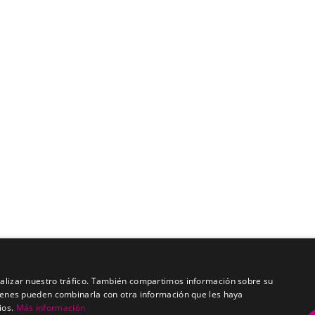
analizar nuestro tráfico. También compartimos información sobre su
quienes pueden combinarla con otra información que les haya
ios.
Más información