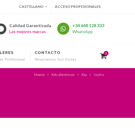
CASTELLANO
ACCESO PROFESIONALES
Calidad Garantizada
+34 648 128 333
Las mejores marcas
WhatsApp
LERES
CONTACTO
0
so Profesional
Resolvemos Sus Dudas
Home
Kits electricos
Kia
Sephia