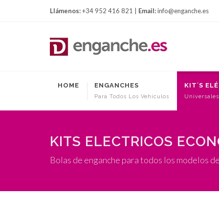
Llámenos:
+34 952 416 821 |
Email:
info@enganche.es
HOME
ENGANCHES
KIT´S EL
Para Todos Los Vehículos
Universales
KITS ELECTRICOS ECO
Bolas de enganche para todos los modelos de