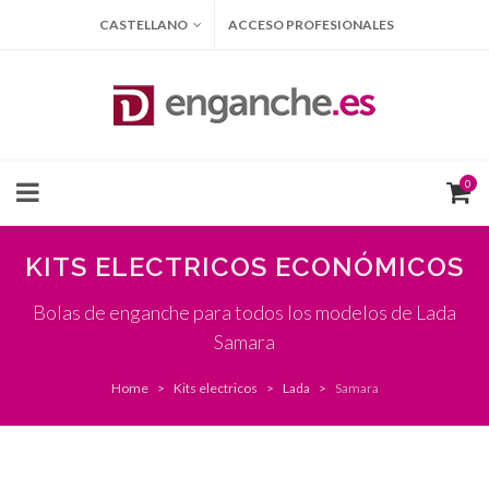
CASTELLANO
ACCESO PROFESIONALES
0
KITS ELECTRICOS ECONÓMICOS
Bolas de enganche para todos los modelos de Lada
Samara
Home
Kits electricos
Lada
Samara