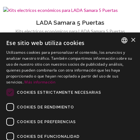
LADA Samara 5 Puertas
Kits electricos económicos para LADA Samara 5 Puertas
×
Ese sitio web utiliza cookies
Utilizamos cookies para personalizar el contenido, los anuncios y
SPANISH
analizar nuestro tráfico. También compartimos información sobre su
uso de nuestro sitio con nuestros socios de publicidad y análisis,
LADA Samara Sedán
PORTUGUESE
quienes pueden combinarla con otra información que les haya
Kits electricos económicos para LADA Samara Sedán
proporcionado o que hayan recopilado a partir del uso de sus
servicios.
Más información
COOKIES ESTRICTAMENTE NECESARIAS
COOKIES DE RENDIMIENTO
COOKIES DE PREFERENCIAS
COOKIES DE FUNCIONALIDAD
Copyrights © 2019 Todos los Derechos Reservados Dilusur, S.L.