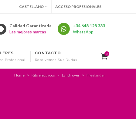
CASTELLANO
ACCESO PROFESIONALES
Calidad Garantizada
+34 648 128 333
Las mejores marcas
WhatsApp
LERES
CONTACTO
0
so Profesional
Resolvemos Sus Dudas
Home
Kits electricos
Land rover
Freelander