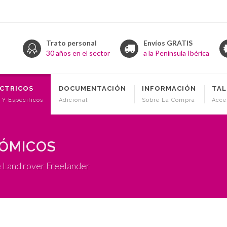
Trato personal
Envíos GRATIS
30 años en el sector
a la Península Ibérica
ÉCTRICOS
DOCUMENTACIÓN
INFORMACIÓN
TAL
 Y Específicos
Adicional
Sobre La Compra
Acce
NÓMICOS
 Land rover Freelander