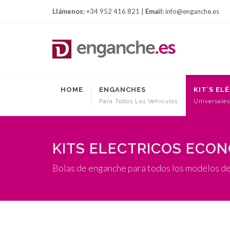
Llámenos:
+34 952 416 821 |
Email:
info@enganche.es
HOME
ENGANCHES
KIT´S EL
Para Todos Los Vehículos
Universales
KITS ELECTRICOS ECO
Bolas de enganche para todos los modelos de