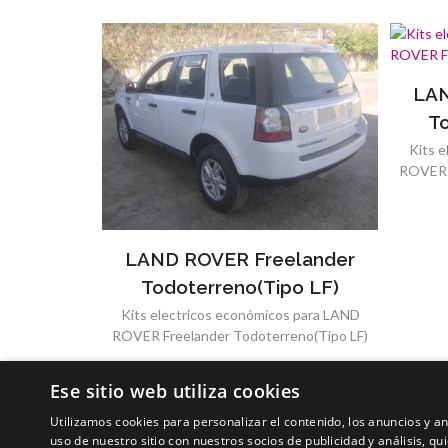
LAN
To
Kits 
ROVER F
LAND ROVER Freelander
Todoterreno(Tipo LF)
Kits electricos económicos para LAND
ROVER Freelander Todoterreno(Tipo LF)
Ese sitio web utiliza cookies
Utilizamos cookies para personalizar el contenido, los anuncios y 
uso de nuestro sitio con nuestros socios de publicidad y análisis, 