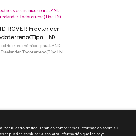
D ROVER Freelander
doterreno(Tipo LN)
electricos económicos para LAND
reelander Todoterreno(Tipo LN)
analizar nuestro tráfico. También compartimos información sobre su
quienes pueden combinarla con otra información que les haya