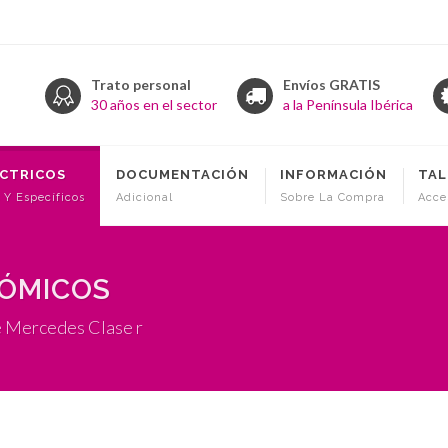
Trato personal
Envíos GRATIS
30 años en el sector
a la Península Ibérica
ÉCTRICOS
DOCUMENTACIÓN
INFORMACIÓN
TAL
 Y Específicos
Adicional
Sobre La Compra
Acce
NÓMICOS
e Mercedes Clase r