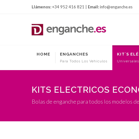
Llámenos:
+34 952 416 821 |
Email:
info@enganche.es
HOME
ENGANCHES
KIT´S EL
Para Todos Los Vehículos
Universales
KITS ELECTRICOS ECO
Bolas de enganche para todos los modelos d