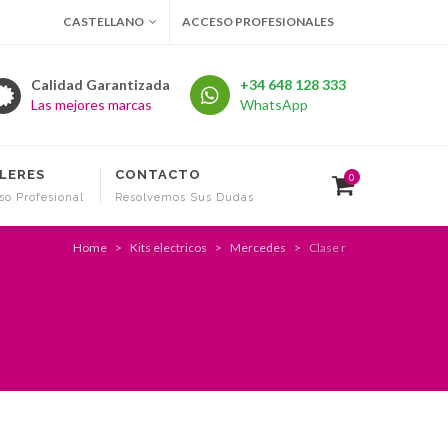
CASTELLANO
ACCESO PROFESIONALES
Calidad Garantizada
+34 648 128 333
Las mejores marcas
WhatsApp
LERES
CONTACTO
0
so Profesional
Resolvemos Sus Dudas
Home
Kits electricos
Mercedes
Clase r