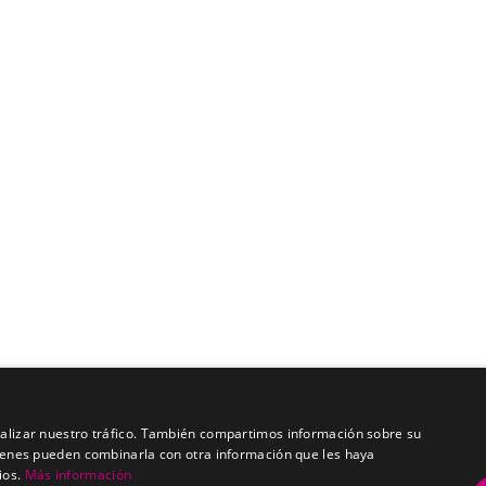
analizar nuestro tráfico. También compartimos información sobre su
quienes pueden combinarla con otra información que les haya
ios.
Más información