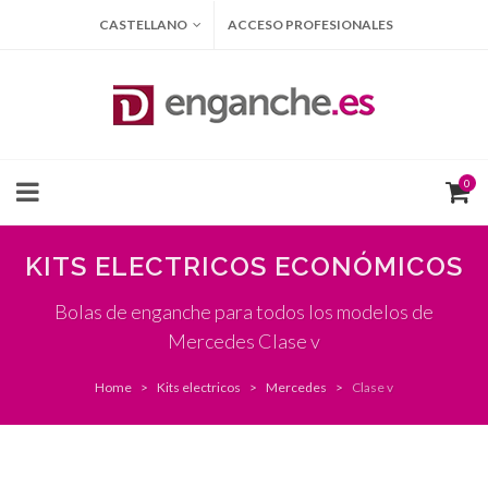
CASTELLANO
ACCESO PROFESIONALES
0
KITS ELECTRICOS ECONÓMICOS
Bolas de enganche para todos los modelos de
Mercedes Clase v
Home
Kits electricos
Mercedes
Clase v