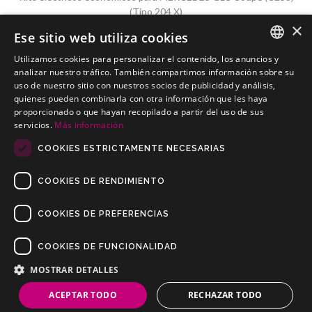
(Tipo 204 X)
×
Ese sitio web utiliza cookies
Utilizamos cookies para personalizar el contenido, los anuncios y
SPANISH
analizar nuestro tráfico. También compartimos información sobre su
uso de nuestro sitio con nuestros socios de publicidad y análisis,
MERCEDES GLC SUV (X253)(Tipo 204 X)
PORTUGUESE
quienes pueden combinarla con otra información que les haya
Kits electricos económicos para MERCEDES GLC SUV (X253)(Tipo
proporcionado o que hayan recopilado a partir del uso de sus
204 X)
servicios.
Más información
COOKIES ESTRICTAMENTE NECESARIAS
COOKIES DE RENDIMIENTO
COOKIES DE PREFERENCIAS
COOKIES DE FUNCIONALIDAD
Copyrights © 2019 Todos los Derechos Reservados Dilusur, S.L.
Condiciones de Venta
/
Condiciones de Devolución
/
Aviso Legal
/
MOSTRAR DETALLES
Política de Privacidad
/
Política de Cookies
ACEPTAR TODO
RECHAZAR TODO