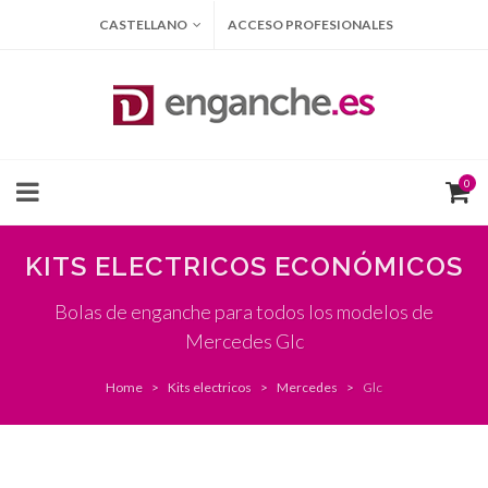
CASTELLANO
ACCESO PROFESIONALES
0
KITS ELECTRICOS ECONÓMICOS
Bolas de enganche para todos los modelos de
Mercedes Glc
Home
Kits electricos
Mercedes
Glc