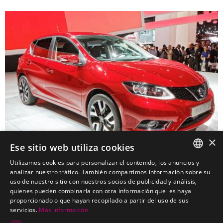
×
Ese sitio web utiliza cookies
Utilizamos cookies para personalizar el contenido, los anuncios y
SPANISH
analizar nuestro tráfico. También compartimos información sobre su
uso de nuestro sitio con nuestros socios de publicidad y análisis,
NISSAN Pulsar Turismo
PORTUGUESE
quienes pueden combinarla con otra información que les haya
Kits electricos económicos para NISSAN Pulsar Turismo
proporcionado o que hayan recopilado a partir del uso de sus
servicios.
Más información