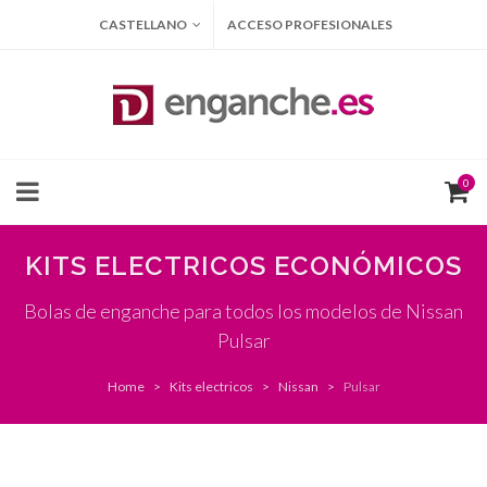
CASTELLANO
ACCESO PROFESIONALES
0
KITS ELECTRICOS ECONÓMICOS
Bolas de enganche para todos los modelos de Nissan
Pulsar
Home
Kits electricos
Nissan
Pulsar