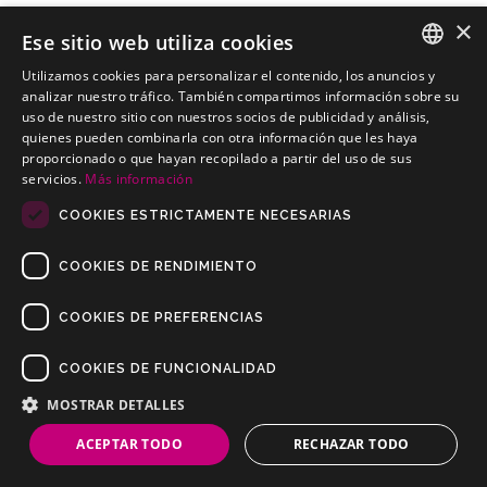
×
Ese sitio web utiliza cookies
Utilizamos cookies para personalizar el contenido, los anuncios y
SPANISH
analizar nuestro tráfico. También compartimos información sobre su
NISSAN Sunny 3 Puertas 01-01-1994 a 31-12-
uso de nuestro sitio con nuestros socios de publicidad y análisis,
PORTUGUESE
1997
quienes pueden combinarla con otra información que les haya
proporcionado o que hayan recopilado a partir del uso de sus
Kits electricos económicos para NISSAN Sunny 3 Puertas 01-01-
servicios.
Más información
1994 a 31-12-1997
COOKIES ESTRICTAMENTE NECESARIAS
COOKIES DE RENDIMIENTO
COOKIES DE PREFERENCIAS
COOKIES DE FUNCIONALIDAD
Copyrights © 2019 Todos los Derechos Reservados Dilusur, S.L.
Condiciones de Venta
/
Condiciones de Devolución
/
Aviso Legal
/
MOSTRAR DETALLES
Política de Privacidad
/
Política de Cookies
ACEPTAR TODO
RECHAZAR TODO