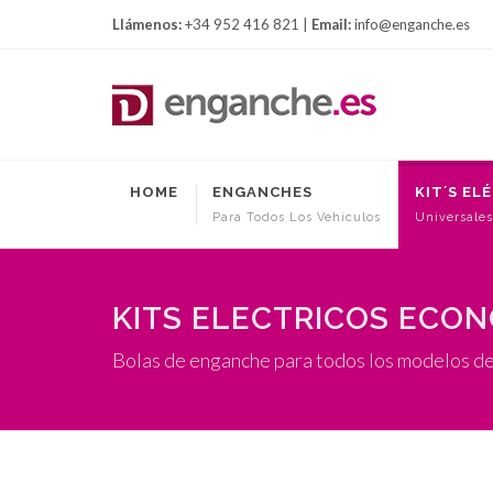
Llámenos:
+34 952 416 821 |
Email:
info@enganche.es
HOME
ENGANCHES
KIT´S EL
Para Todos Los Vehículos
Universales
KITS ELECTRICOS ECO
Bolas de enganche para todos los modelos d