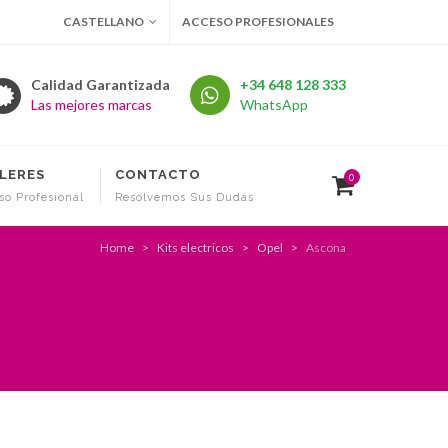
CASTELLANO
ACCESO PROFESIONALES
Calidad Garantizada
+34 648 128 333
Las mejores marcas
WhatsApp
LERES
CONTACTO
0
so Profesional
Resolvemos Sus Dudas
Home
Kits electricos
Opel
Ascona