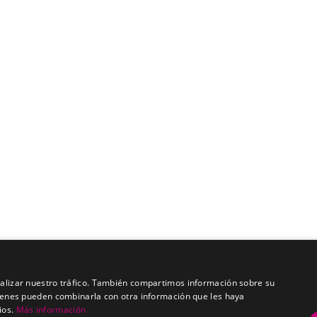
analizar nuestro tráfico. También compartimos información sobre su
quienes pueden combinarla con otra información que les haya
ios.
Más información