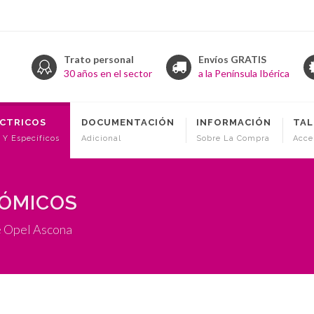
Trato personal
Envíos GRATIS
30 años en el sector
a la Península Ibérica
ÉCTRICOS
DOCUMENTACIÓN
INFORMACIÓN
TAL
 Y Específicos
Adicional
Sobre La Compra
Acce
NÓMICOS
e Opel Ascona