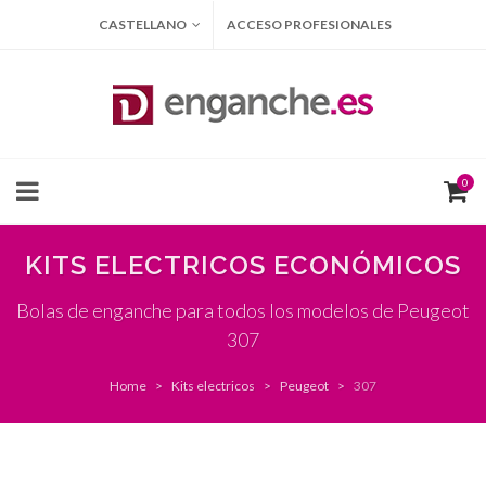
CASTELLANO
ACCESO PROFESIONALES
0
KITS ELECTRICOS ECONÓMICOS
Bolas de enganche para todos los modelos de Peugeot
307
Home
Kits electricos
Peugeot
307