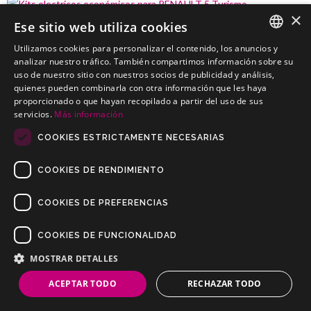
×
Ese sitio web utiliza cookies
RENAULT 5 Turismo
Utilizamos cookies para personalizar el contenido, los anuncios y
Kits electricos económicos para RENAULT 5 Turismo
SPANISH
analizar nuestro tráfico. También compartimos información sobre su
uso de nuestro sitio con nuestros socios de publicidad y análisis,
PORTUGUESE
quienes pueden combinarla con otra información que les haya
proporcionado o que hayan recopilado a partir del uso de sus
servicios.
Más información
COOKIES ESTRICTAMENTE NECESARIAS
COOKIES DE RENDIMIENTO
COOKIES DE PREFERENCIAS
COOKIES DE FUNCIONALIDAD
Copyrights © 2019 Todos los Derechos Reservados Dilusur, S.L.
Condiciones de Venta
/
Condiciones de Devolución
/
Aviso Legal
/
MOSTRAR DETALLES
Política de Privacidad
/
Política de Cookies
ACEPTAR TODO
RECHAZAR TODO