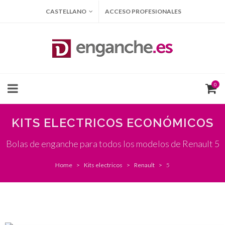
CASTELLANO
ACCESO PROFESIONALES
0
KITS ELECTRICOS ECONÓMICOS
Bolas de enganche para todos los modelos de Renault 5
Home
Kits electricos
Renault
5