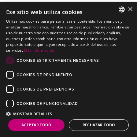
×
Ese sitio web utiliza cookies
Utilizamos cookies para personalizar el contenido, los anuncios y
SPANISH
analizar nuestro tráfico. También compartimos información sobre su
RENAULT Grand Espace Monovolumen 01-
uso de nuestro sitio con nuestros socios de publicidad y análisis,
PORTUGUESE
01-2003 a 31-12-2015
quienes pueden combinarla con otra información que les haya
proporcionado o que hayan recopilado a partir del uso de sus
Kits electricos económicos para RENAULT Grand Espace
servicios.
Más información
Monovolumen 01-01-2003 a 31-12-2015
COOKIES ESTRICTAMENTE NECESARIAS
COOKIES DE RENDIMIENTO
COOKIES DE PREFERENCIAS
COOKIES DE FUNCIONALIDAD
Copyrights © 2019 Todos los Derechos Reservados Dilusur, S.L.
Condiciones de Venta
/
Condiciones de Devolución
/
Aviso Legal
/
MOSTRAR DETALLES
Política de Privacidad
/
Política de Cookies
ACEPTAR TODO
RECHAZAR TODO