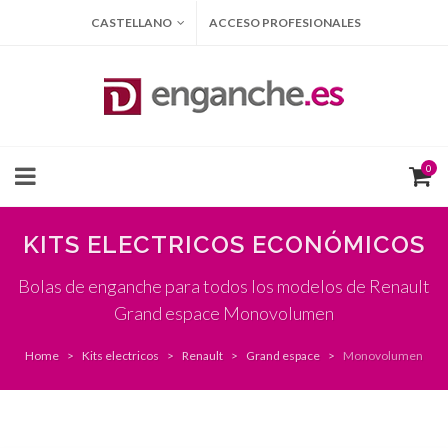
CASTELLANO
ACCESO PROFESIONALES
0
KITS ELECTRICOS ECONÓMICOS
Bolas de enganche para todos los modelos de Renault
Grand espace Monovolumen
Home
Kits electricos
Renault
Grand espace
Monovolumen