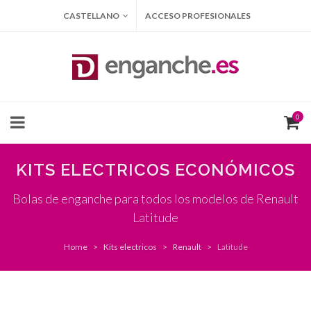
CASTELLANO
ACCESO PROFESIONALES
0
KITS ELECTRICOS ECONÓMICOS
Bolas de enganche para todos los modelos de Renault
Latitude
Home
Kits electricos
Renault
Latitude