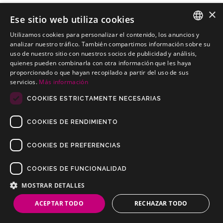
×
Ese sitio web utiliza cookies
Utilizamos cookies para personalizar el contenido, los anuncios y
RENAULT Latitude Berlina
SPANISH
analizar nuestro tráfico. También compartimos información sobre su
Kits electricos económicos para RENAULT Latitude Berlina
uso de nuestro sitio con nuestros socios de publicidad y análisis,
PORTUGUESE
quienes pueden combinarla con otra información que les haya
proporcionado o que hayan recopilado a partir del uso de sus
servicios.
Más información
COOKIES ESTRICTAMENTE NECESARIAS
COOKIES DE RENDIMIENTO
COOKIES DE PREFERENCIAS
COOKIES DE FUNCIONALIDAD
Copyrights © 2019 Todos los Derechos Reservados Dilusur, S.L.
Condiciones de Venta
/
Condiciones de Devolución
/
Aviso Legal
/
MOSTRAR DETALLES
Política de Privacidad
/
Política de Cookies
ACEPTAR TODO
RECHAZAR TODO