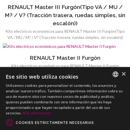
RENAULT Master III Furgón(Tipo VA / MU /
M? / V? (Tracción trasera, ruedas simples, sin
escalón))
Kits electricos económicos para RENAULT Master III Furgón(Tipo
VA / MU / M? / V? (Tracción trasera, ruedas simples, sin escalón))
RENAULT Master II Furgón
Kits electricos económicos para RENAULT Master II Furgón
×
Ese sitio web utiliza cookies
Utilizamos cookies para personalizar el contenido, los anuncios y
SPANISH
analizar nuestro tráfico. También compartimos información sobre su
uso de nuestro sitio con nuestros socios de publicidad y análisis,
RENAULT Master I Furgón
PORTUGUESE
quienes pueden combinarla con otra información que les haya
Kits electricos económicos para RENAULT Master I Furgón
proporcionado o que hayan recopilado a partir del uso de sus
servicios.
Más información
COOKIES ESTRICTAMENTE NECESARIAS