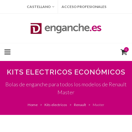
CASTELLANO
ACCESO PROFESIONALES
0
KITS ELECTRICOS ECONÓMICOS
Bolas de enganche para todos los modelos de Renault
Master
Home
Kits electricos
Renault
Master