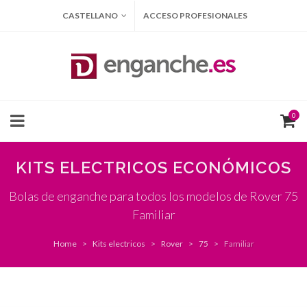
CASTELLANO
ACCESO PROFESIONALES
0
KITS ELECTRICOS ECONÓMICOS
Bolas de enganche para todos los modelos de Rover 75
Familiar
Home
Kits electricos
Rover
75
Familiar