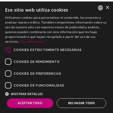
×
Ese sitio web utiliza cookies
Utilizamos cookies para personalizar el contenido, los anuncios y
SPANISH
analizar nuestro tráfico. También compartimos información sobre su
ROVER 75 Familiar 01-10-2001 a 31-12-2005
uso de nuestro sitio con nuestros socios de publicidad y análisis,
PORTUGUESE
Kits electricos económicos para ROVER 75 Familiar 01-10-2001 a
quienes pueden combinarla con otra información que les haya
31-12-2005
proporcionado o que hayan recopilado a partir del uso de sus
servicios.
Más información
COOKIES ESTRICTAMENTE NECESARIAS
COOKIES DE RENDIMIENTO
COOKIES DE PREFERENCIAS
COOKIES DE FUNCIONALIDAD
Copyrights © 2019 Todos los Derechos Reservados Dilusur, S.L.
Condiciones de Venta
/
Condiciones de Devolución
/
Aviso Legal
/
MOSTRAR DETALLES
Política de Privacidad
/
Política de Cookies
ACEPTAR TODO
RECHAZAR TODO