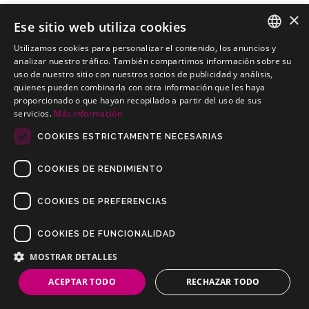
×
Ese sitio web utiliza cookies
Utilizamos cookies para personalizar el contenido, los anuncios y
SPANISH
analizar nuestro tráfico. También compartimos información sobre su
ROVER 75 Sedan 01-01-1999 a 31-12-2005
uso de nuestro sitio con nuestros socios de publicidad y análisis,
PORTUGUESE
Kits electricos económicos para ROVER 75 Sedan 01-01-1999 a
quienes pueden combinarla con otra información que les haya
31-12-2005
proporcionado o que hayan recopilado a partir del uso de sus
servicios.
Más información
COOKIES ESTRICTAMENTE NECESARIAS
COOKIES DE RENDIMIENTO
COOKIES DE PREFERENCIAS
COOKIES DE FUNCIONALIDAD
Copyrights © 2019 Todos los Derechos Reservados Dilusur, S.L.
Condiciones de Venta
/
Condiciones de Devolución
/
Aviso Legal
/
MOSTRAR DETALLES
Política de Privacidad
/
Política de Cookies
ACEPTAR TODO
RECHAZAR TODO