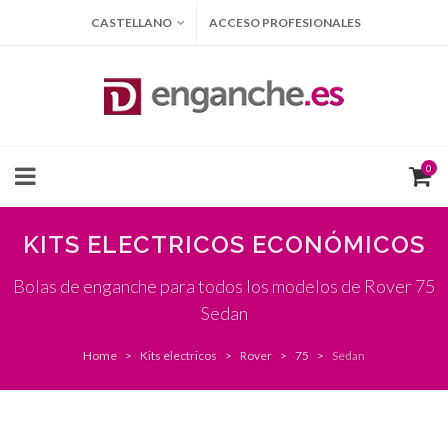
CASTELLANO
ACCESO PROFESIONALES
0
KITS ELECTRICOS ECONÓMICOS
Bolas de enganche para todos los modelos de Rover 75
Sedan
Home
Kits electricos
Rover
75
Sedan