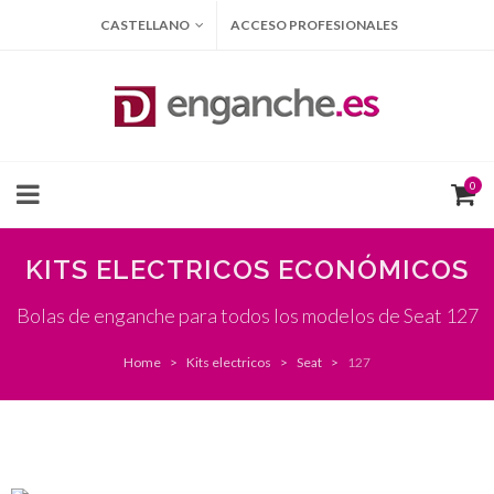
CASTELLANO
ACCESO PROFESIONALES
0
KITS ELECTRICOS ECONÓMICOS
Bolas de enganche para todos los modelos de Seat 127
Home
Kits electricos
Seat
127