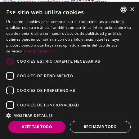
×
Ese sitio web utiliza cookies
SEAT 127 Turismo
Utilizamos cookies para personalizar el contenido, los anuncios y
Kits electricos económicos para SEAT 127 Turismo
SPANISH
analizar nuestro tráfico. También compartimos información sobre su
uso de nuestro sitio con nuestros socios de publicidad y análisis,
PORTUGUESE
quienes pueden combinarla con otra información que les haya
proporcionado o que hayan recopilado a partir del uso de sus
servicios.
Más información
COOKIES ESTRICTAMENTE NECESARIAS
COOKIES DE RENDIMIENTO
COOKIES DE PREFERENCIAS
COOKIES DE FUNCIONALIDAD
Copyrights © 2019 Todos los Derechos Reservados Dilusur, S.L.
Condiciones de Venta
/
Condiciones de Devolución
/
Aviso Legal
/
MOSTRAR DETALLES
Política de Privacidad
/
Política de Cookies
ACEPTAR TODO
RECHAZAR TODO