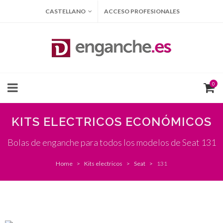
CASTELLANO
ACCESO PROFESIONALES
0
KITS ELECTRICOS ECONÓMICOS
Bolas de enganche para todos los modelos de Seat 131
Home
Kits electricos
Seat
131